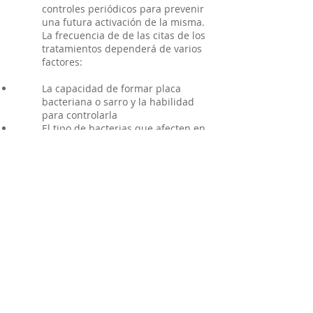
controles periódicos para prevenir
una futura activación de la misma.
La frecuencia de de las citas de los
tratamientos dependerá de varios
factores:
La capacidad de formar placa
bacteriana o sarro y la habilidad
para controlarla
El tipo de bacterias que afecten en
cada caso
El hábito del tabaco
La predisposición genética
El tratamiento realizado y la
respuesta al mismo
< Anterior tratamiento
< Siguiente tratamiento
Pide tu cita