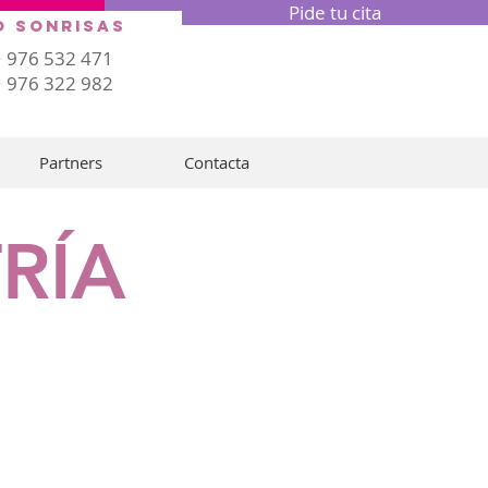
Pide tu cita
o sonrisas
· 976 532 471
· 976 322 982
Partners
Contacta
RÍA