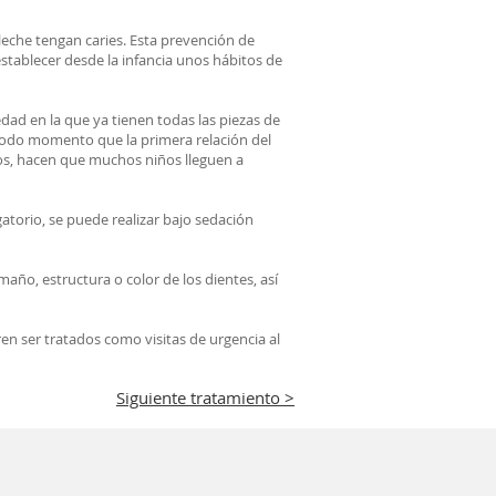
leche tengan caries. Esta prevención de
stablecer desde la infancia unos hábitos de
edad en la que ya tienen todas las piezas de
 todo momento que la primera relación del
dos, hacen que muchos niños lleguen a
igatorio, se puede realizar bajo sedación
maño, estructura o color de los dientes, así
n ser tratados como visitas de urgencia al
< Siguiente tratamiento