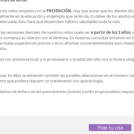
entes de leche.
de los niños empieza con la
PREVENCIÓN.
Hay que evitar que los dientes de 
ente en la educación y el ejemplo que se les da. Es deber de los adultos e
 adecuada. Esto hará que desarrollen hábitos saludables toda la vida.
as revisiones dentales de nuestros niños suele ser
a partir de los 3 años
, 
o comienza su relación con el dentista. En nuestras consultas evitamos en
Las malas experiencias previas o el no afrontar convenientemente esos mie
sta.
os con anestesia local, y si es necesario o la edad del niño nos lo hiciera obl
icas. En ellas se advierten también las posibles alteraciones en el número, ta
nte que pudiera requerir un tratamiento con aparatología.
entes de leche o en los permanentes jóvenes (recién erupcionados) requiere
Pide tu cita