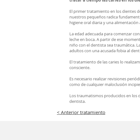
tratar a tiempo las caries en los di
El primer tratamiento en los dientes 
nuestros pequeños radica fundamentalm
higiene oral diaria y una alimentación
La edad adecuada para comenzar con l
leche en boca. A partir de ese moment
niño con el dentista sea traumática. 
adultos con una acusada fobia al denti
El tratamiento de las caries lo realizam
consciente.
Es necesario realizar revisiones periód
como de cualquier maloclusión incipie
Los traumatismos producidos en los di
dentista.
< Anterior tratamiento